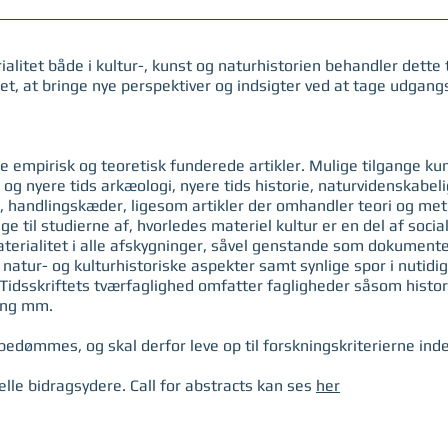
alitet både i kultur-, kunst og naturhistorien behandler dette 
ålet, at bringe nye perspektiver og indsigter ved at tage udgang
de empirisk og teoretisk funderede artikler. Mulige tilgange k
r og nyere tids arkæologi, nyere tids historie, naturvidenskabel
er, handlingskæder, ligesom artikler der omhandler teori og me
ange til studierne af, hvorledes materiel kultur er en del af so
rialitet i alle afskygninger, såvel genstande som dokumenter, 
 natur- og kulturhistoriske aspekter samt synlige spor i nutidigt,
. Tidsskriftets tværfaglighed omfatter fagligheder såsom histor
ring mm.
lebedømmes, og skal derfor leve op til forskningskriterierne in
ielle bidragsydere. Call for abstracts kan ses
her