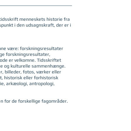
tidsskrift menneskets historie fra
spunkt i den udsagnskraft, der er i
unne være: forskningsresultater
ige forskningsresultater,
tode er velkomne. Tidsskriftet
ciale og kulturelle sammenhænge.
billeder, fotos, værker eller
 historisk eller forhistorisk
ie, arkæologi, antropologi,
den for de forskellige fagområder.