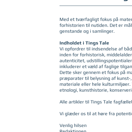
Med et tværfagligt fokus på materi
forhistorien til nutiden. Det er m
genstande og i samlinger.
Indholdet i Tings Tale
Vi opfordrer til indsendelse af bå
inden for forhistorisk, middelalde
autenticitet, udstillingspotential
inkluderer et væld af faglige tilg
Dette sker gennem et fokus på mate
præparater til belysning af kunst-,
materiale eller hele kulturmiljøer
etnologi, kunsthistorie, konserve
Alle artikler til Tings Tale fagfæl
Vi glæder os til at høre fra potent
Venlig hilsen
Redaktionen